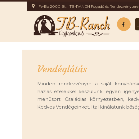
Fe-Bo 2000 Bt. I TB-RANCH Fogadó és Rendezvényter
Vendéglátás
Minden rendezvényre a saját konyhánk
házias ételekkel készülünk, egyéni igény
menüsort. Családias környezetben, kedve
Kedves Vendégeinket. Ital kínálatunk bőség