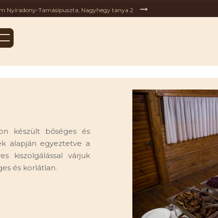
em Nyíradony-Tamásipuszta, Nagyhegy tanya 2
on készült bőséges és
ek alapján egyeztetve a
s kiszolgálással várjuk
es és korlátlan.